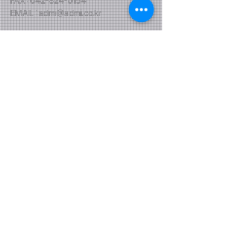
FAX : 042-824-0154
EMAIL : admi@admi.co.kr
ADMI Inc.
(주)에이디엠아이
대전광역시 유성구 동서대로 656번길
(34218)
NEWS
​부산디지털대학교 '웹XR의 교육적 활용 가능성' 특강
에이디엠아이, 미래 미디어 기술 접목한 전시로 예술 작품 대
중화
기업의 변신은 '무죄'…메타버스 기업으로 '우뚝' 기대
에이디엠아이, 팔당호 생태환경 가상현실 체험존 설치